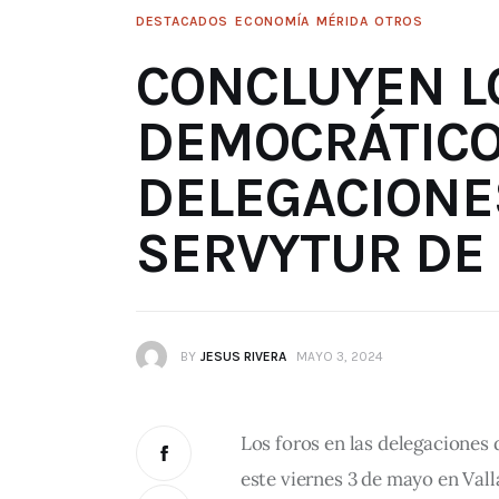
DESTACADOS
ECONOMÍA
MÉRIDA
OTROS
CONCLUYEN L
DEMOCRÁTICO
DELEGACIONE
SERVYTUR DE 
BY
JESUS RIVERA
MAYO 3, 2024
Los foros en las delegacion
este viernes 3 de mayo en Vall