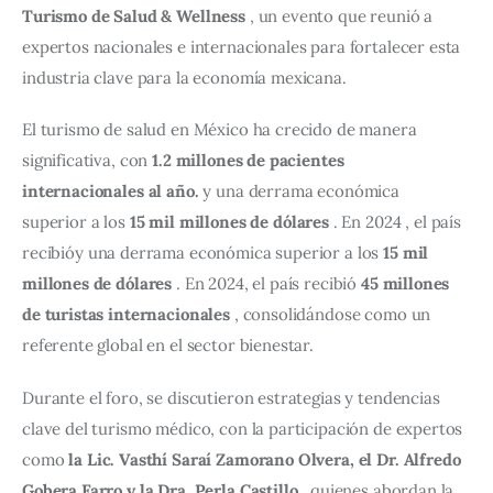
Turismo de Salud & Wellness
 , un evento que reunió a 
expertos nacionales e internacionales para fortalecer esta 
industria clave para la economía mexicana.
El turismo de salud en México ha crecido de manera 
significativa, con 
1.2 millones de pacientes 
internacionales al año.
 y 
una 
derrama 
económica 
superior 
a 
los 
15 
mil 
millones 
de 
dólares
 . 
En 
2024 
, 
el 
país 
recibió
y una derrama económica superior a los 
15 mil 
millones de dólares
 . En 2024, el país recibió 
45 millones 
de turistas internacionales
 , consolidándose como un 
referente global en el sector bienestar.
Durante el foro, se discutieron estrategias y tendencias 
clave del turismo médico, con la participación de expertos 
como 
la Lic. Vasthí Saraí Zamorano Olvera, el Dr. Alfredo 
Gobera Farro y la Dra. Perla Castillo
 , quienes abordan la 