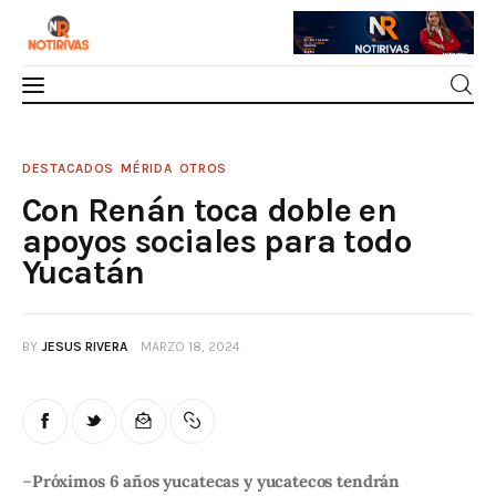
Mérida
Con Renán toca doble en apoyos sociales
DESTACADOS
MÉRIDA
OTROS
para todo Yucatán
Con Renán toca doble en
Interior del Estado
0
Comments
SHARE POST
apoyos sociales para todo
Yucatán
Economía
Finanzas
BY
JESUS RIVERA
MARZO 18, 2024
Nacionales
Multimedia
–
Próximos 6 años yucatecas y yucatecos tendrán 
Espectáculos