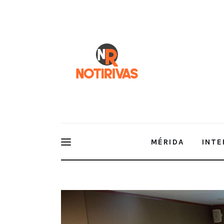
Mérida
Interior del Estado
Economía
Finanzas
Nacionales
Multimedia
MÉRIDA
INTE
Espectáculos
Comité de Marea Roja actualiza s