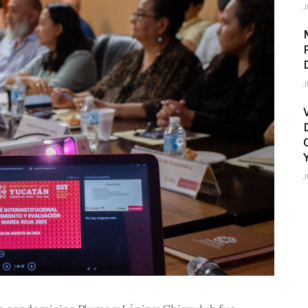
J
J
J