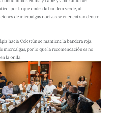
s condominios Pluma y Lápiz y Chicxulub fue 
tivo, por lo que ondea la bandera verde, al 
ciones de microalgas nocivas se encuentran dentro 
piz hacia Celestún se mantiene la bandera roja, 
de microalgas, por lo que la recomendación es no 
n la orilla.