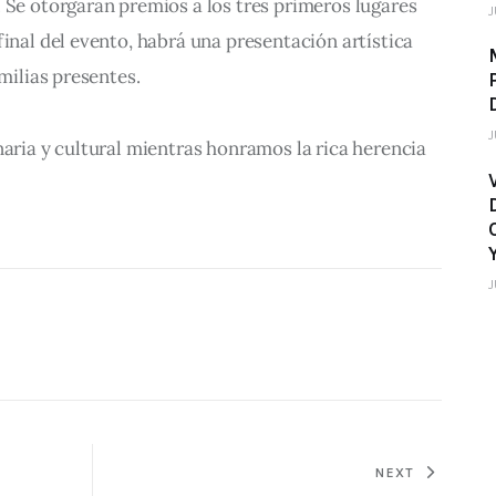
 Se otorgarán premios a los tres primeros lugares 
J
final del evento, habrá una presentación artística 
amilias presentes.
J
naria y cultural mientras honramos la rica herencia 
J
NEXT