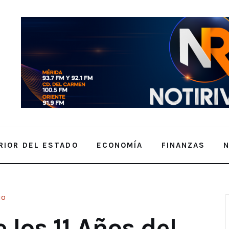
RIOR DEL ESTADO
ECONOMÍA
FINANZAS
MO
Yaax Nic de Ticul con un Festín Maya
 los 11 Años del