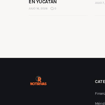
EN YUCATÁN
JULIO 7
JULIO 16, 2026
0
CAT
Finan
Mérid