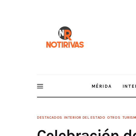
Mérida
Interior del Estado
Economía
Finanzas
Nacionales
Multimedia
MÉRIDA
INTE
Espectáculos
DESTACADOS
INTERIOR DEL ESTADO
OTROS
TURIS
Celebración de los 11 Años del Museo Comunitario 
Celebración de