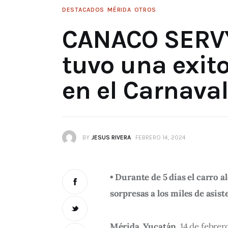
DESTACADOS
MÉRIDA
OTROS
CANACO SERV
tuvo una exit
en el Carnava
BY
JESUS RIVERA
FEBRERO 14, 2024
• Durante de 5 días el carro 
sorpresas a los miles de asist
Mérida, Yucatán
, 14 de febre