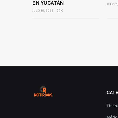
EN YUCATÁN
JULIO 7
JULIO 16, 2026
0
CAT
Finan
Mérid