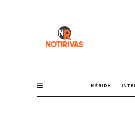
Mérida
Interior del Estado
Economía
Finanzas
Nacionales
Multimedia
MÉRIDA
INTE
Espectáculos
CANACO SERVYTUR de Mérida tuvo una exitosa part
2024.