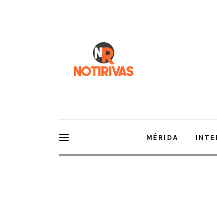
Mérida
Interior del Estado
Economía
Finanzas
Nacionales
Multimedia
MÉRIDA
INTE
Espectáculos
Avanza repavimentación del Anillo