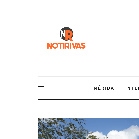
Mérida
Interior del Estado
Economía
Finanzas
Nacionales
Multimedia
MÉRIDA
INTE
Espectáculos
Avances significativos: El Presidente Municipal su
Felinario “Balam Balam” en el Parque Zoológico B