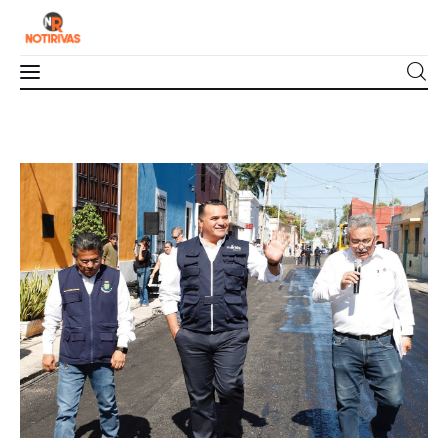
Mérida
Interior del Estado
Economía
Finanzas
Nacionales
Multimedia
Espectáculos