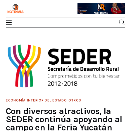
Mérida
Con diversos atractivos, la SEDER continúa
apoyando al campo en la Feria Yucatán
Interior del Estado
Xmatkuil
0
Comments
SHARE POST
Economía
Finanzas
ECONOMÍA
INTERIOR DEL ESTADO
OTROS
Nacionales
Con diversos atractivos, la
Multimedia
SEDER continúa apoyando al
campo en la Feria Yucatán
Espectáculos