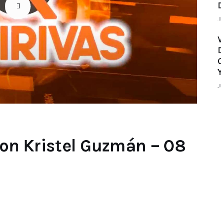
J
J
 con Kristel Guzmán – 08