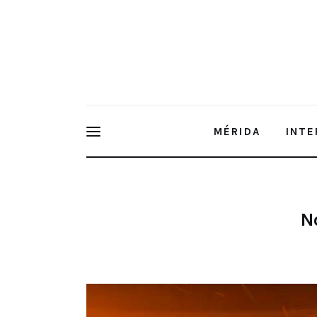
Mérida
Interior del Estado
Economía
Finanzas
MÉRIDA
INTE
Nacionales
MÉRIDA
INT
Multimedia
N
Espectáculos