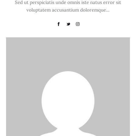
Sed ut perspiciatis unde omnis iste natus error sit
voluptatem accusantium doloremque…