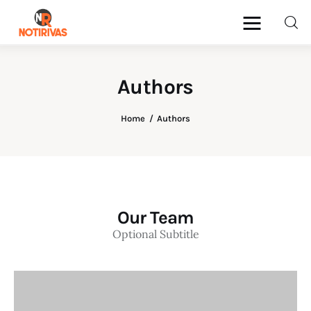
Authors
Mérida
Home
Authors
Interior del Estado
Economía
Finanzas
Our Team
Optional Subtitle
Nacionales
Multimedia
Espectáculos